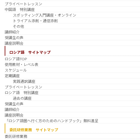
プライベートレッスン
中国語 特別講座
スポッティング入門講座・オンライン
トライアル添削・通信添削
その他
講師紹介
受講生の声
講座説明会
ロシア語 サイトマップ
ロシア語TOP
使用教材・レベル表
スケジュール
定期講座
実践通訳講座
プライベートレッスン
ロシア語 特別講座
過去の講座
受講生の声
講師紹介
講座説明会
「ロシア語圏へ行く方のためのハンドブック」無料進呈
委託研修業務 サイトマップ
委託研修業務