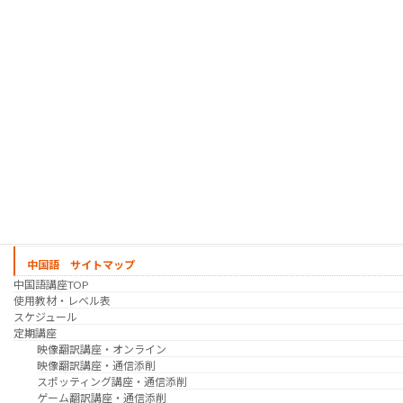
趣味の韓国語 コース
シゴトの韓国語 コース
時事韓国語
実践通訳講座
映像翻訳講座・オンライン
映像翻訳講座・通信添削
映像翻訳講座・吹き替え
日韓ゲーム翻訳講座・通信添削
スケジュール
プライベートレッスン
韓国語 特別講座
過去の講座
講師紹介
受講生の声
講座説明会
中国語 サイトマップ
中国語講座TOP
使用教材・レベル表
スケジュール
定期講座
映像翻訳講座・オンライン
映像翻訳講座・通信添削
スポッティング講座・通信添削
ゲーム翻訳講座・通信添削