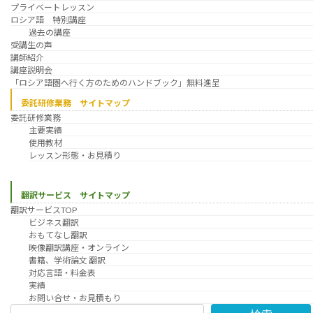
プライベートレッスン
ロシア語 特別講座
過去の講座
受講生の声
講師紹介
講座説明会
「ロシア語圏へ行く方のためのハンドブック」無料進呈
委託研修業務 サイトマップ
委託研修業務
主要実績
使用教材
レッスン形態・お見積り
翻訳サービス サイトマップ
翻訳サービスTOP
ビジネス翻訳
おもてなし翻訳
映像翻訳講座・オンライン
書籍、学術論文 翻訳
対応言語・料金表
実績
お問い合せ・お見積もり