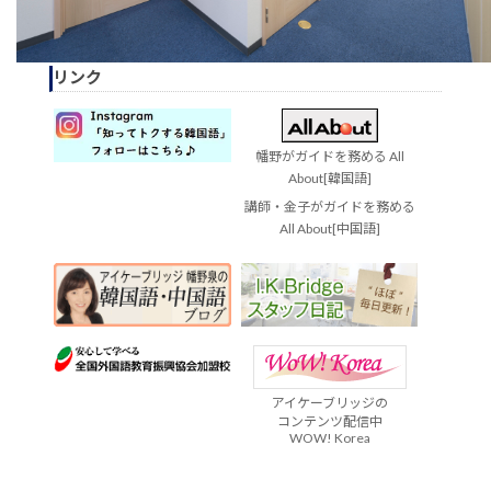
リンク
幡野がガイドを務める All
About[韓国語]
講師・金子がガイドを務める
All About[中国語]
アイケーブリッジの
コンテンツ配信中
WOW! Korea