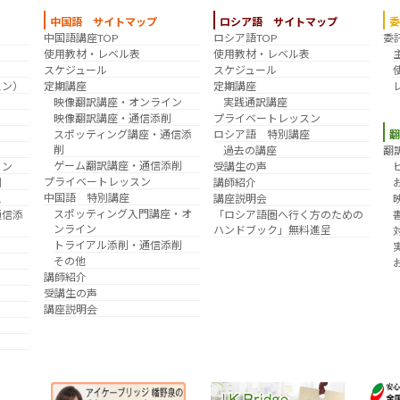
中国語 サイトマップ
ロシア語 サイトマップ
中国語講座TOP
ロシア語TOP
委
？
使用教材・レベル表
使用教材・レベル表
スケジュール
スケジュール
スン）
定期講座
定期講座
映像翻訳講座・オンライン
実践通訳講座
映像翻訳講座・通信添削
プライベートレッスン
スポッティング講座・通信添
ロシア語 特別講座
削
翻
過去の講座
ゲーム翻訳講座・通信添削
イン
受講生の声
プライベートレッスン
削
講師紹介
中国語 特別講座
え
講座説明会
スポッティング入門講座・オ
通信添
「ロシア語圏へ行く方のための
ンライン
ハンドブック」無料進呈
トライアル添削・通信添削
その他
講師紹介
受講生の声
講座説明会