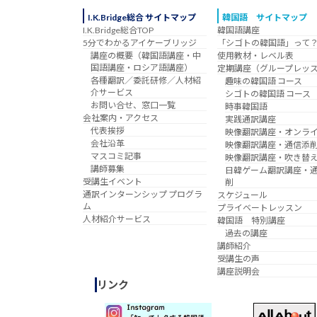
I.K.Bridge総合 サイトマップ
韓国語 サイトマップ
I.K.Bridge総合TOP
韓国語講座
5分でわかるアイケーブリッジ
「シゴトの韓国語」って
講座の概要（韓国語講座・中
使用教材・レベル表
国語講座・ロシア語講座）
定期講座（グループレッ
各種翻訳／委託研修／人材紹
趣味の韓国語 コース
介サービス
シゴトの韓国語 コース
お問い合せ、窓口一覧
時事韓国語
会社案内・アクセス
実践通訳講座
代表挨拶
映像翻訳講座・オンラ
会社沿革
映像翻訳講座・通信添
マスコミ記事
映像翻訳講座・吹き替
講師募集
日韓ゲーム翻訳講座・
受講生イベント
削
通訳インターンシップ プログラ
スケジュール
ム
プライベートレッスン
人材紹介サービス
韓国語 特別講座
過去の講座
講師紹介
受講生の声
講座説明会
リンク