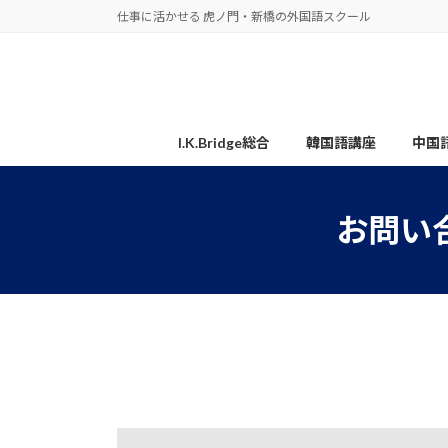
コ
ナ
仕事に活かせる 虎ノ門・新橋の外国語スクール
ン
ビ
テ
ゲ
ン
ー
ツ
シ
へ
ョ
I.K.Bridge総合
韓国語講座
中国
ス
ン
キ
に
ッ
移
お問い
プ
動