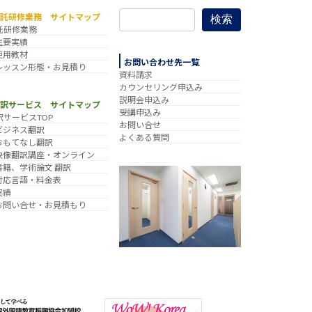
委託研修業務 サイトマップ
検索
託研修業務
主要実績
使用教材
お問い合わせ先一覧
レッスン形態・お見積り
資料請求
カウンセリング申込み
説明会申込み
翻訳サービス サイトマップ
受講申込み
訳サービスTOP
お問い合せ
ビジネス翻訳
よくある質問
おもてなし翻訳
映像翻訳講座・オンライン
書籍、学術論文 翻訳
対応言語・料金表
実績
お問い合せ・お見積もり