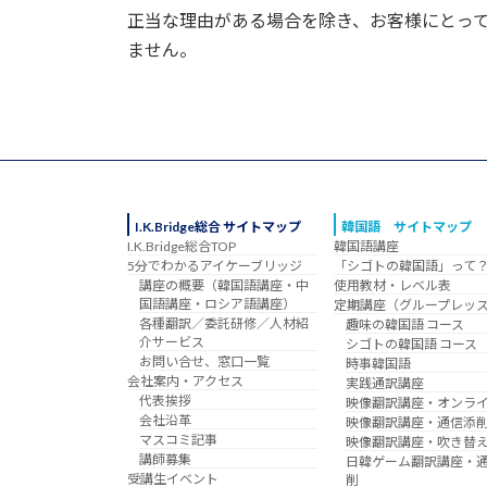
正当な理由がある場合を除き、お客様にとっ
ません。
I.K.Bridge総合 サイトマップ
韓国語 サイトマップ
I.K.Bridge総合TOP
韓国語講座
5分でわかるアイケーブリッジ
「シゴトの韓国語」って
講座の概要（韓国語講座・中
使用教材・レベル表
国語講座・ロシア語講座）
定期講座（グループレッ
各種翻訳／委託研修／人材紹
趣味の韓国語 コース
介サービス
シゴトの韓国語 コース
お問い合せ、窓口一覧
時事韓国語
会社案内・アクセス
実践通訳講座
代表挨拶
映像翻訳講座・オンラ
会社沿革
映像翻訳講座・通信添
マスコミ記事
映像翻訳講座・吹き替
講師募集
日韓ゲーム翻訳講座・
受講生イベント
削