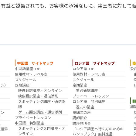
て有益と認識されても、お客様の承諾なしに、第三者に対して
中国語 サイトマップ
ロシア語 サイトマップ
中国語講座TOP
ロシア語TOP
委
？
使用教材・レベル表
使用教材・レベル表
スケジュール
スケジュール
スン）
定期講座
定期講座
映像翻訳講座・オンライン
実践通訳講座
映像翻訳講座・通信添削
プライベートレッスン
スポッティング講座・通信添
ロシア語 特別講座
削
翻
過去の講座
ゲーム翻訳講座・通信添削
イン
受講生の声
プライベートレッスン
削
講師紹介
中国語 特別講座
え
講座説明会
スポッティング入門講座・オ
通信添
「ロシア語圏へ行く方のための
ンライン
ハンドブック」無料進呈