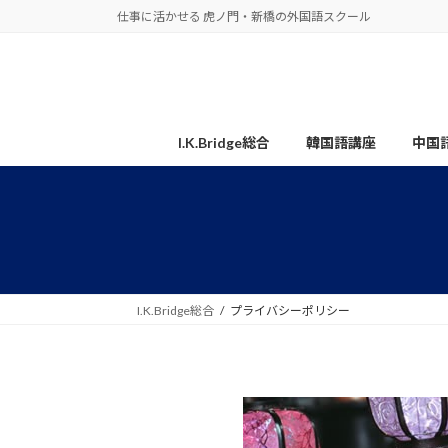
コ
ナ
仕事に活かせる 虎ノ門・新橋の外国語スクール
ン
ビ
テ
ゲ
ン
ー
ツ
シ
へ
ョ
I.K.Bridge総合
韓国語講座
中国
ス
ン
キ
に
ッ
移
プ
動
I.K.Bridge総合
プライバシーポリシー