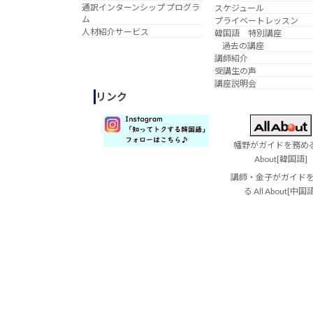
通訳インターンシップ プログラ
スケジュール
ム
プライベートレッスン
人材紹介サービス
韓国語 特別講座
過去の講座
講師紹介
受講生の声
講座説明会
リンク
幡野がガイドを務める 
About[韓国語]
講師・金子がガイド
る All About[中国