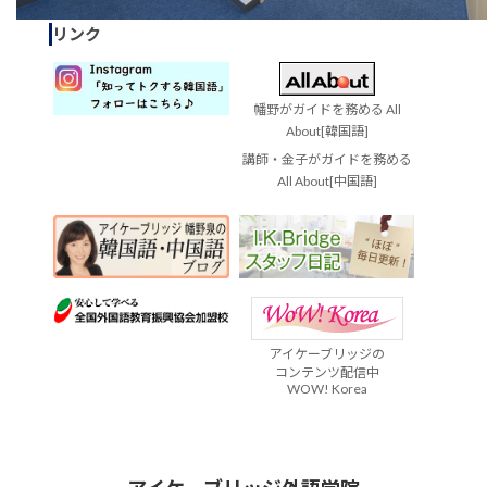
リンク
幡野がガイドを務める All
About[韓国語]
講師・金子がガイドを務める
All About[中国語]
アイケーブリッジの
コンテンツ配信中
WOW! Korea