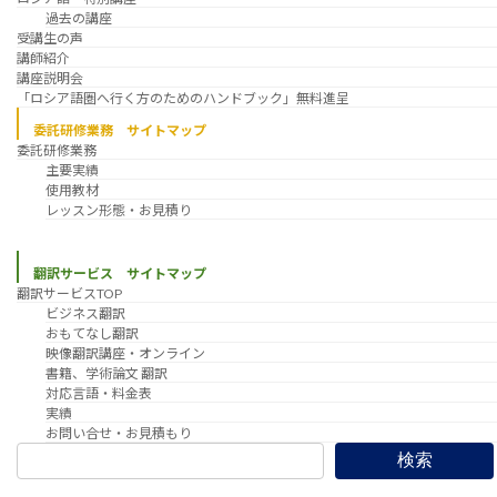
過去の講座
受講生の声
講師紹介
講座説明会
「ロシア語圏へ行く方のためのハンドブック」無料進呈
委託研修業務 サイトマップ
委託研修業務
主要実績
使用教材
レッスン形態・お見積り
翻訳サービス サイトマップ
翻訳サービスTOP
ビジネス翻訳
おもてなし翻訳
映像翻訳講座・オンライン
書籍、学術論文 翻訳
対応言語・料金表
実績
お問い合せ・お見積もり
検索