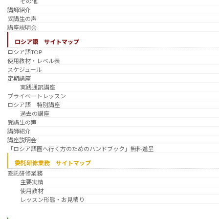
その他
講師紹介
受講生の声
講座説明会
ロシア語 サイトマップ
ロシア語TOP
使用教材・レベル表
スケジュール
定期講座
実践通訳講座
プライベートレッスン
ロシア語 特別講座
過去の講座
受講生の声
講師紹介
講座説明会
「ロシア語圏へ行く方のためのハンドブック」無料進呈
委託研修業務 サイトマップ
委託研修業務
主要実績
使用教材
レッスン形態・お見積り