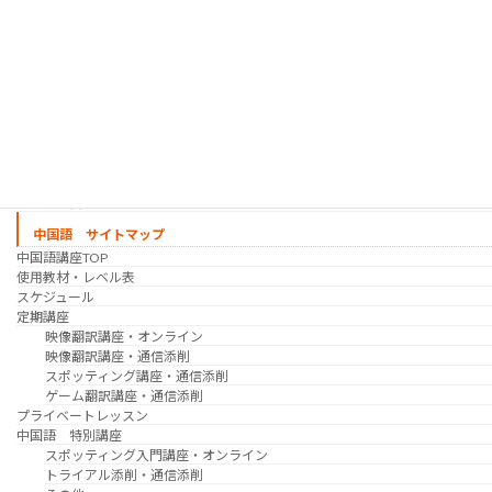
映像翻訳講座・オンライン
映像翻訳講座・通信添削
映像翻訳講座・吹き替え
日韓ゲーム翻訳講座・通信添削
スケジュール
プライベートレッスン
韓国語 特別講座
過去の講座
講師紹介
受講生の声
講座説明会
中国語 サイトマップ
中国語講座TOP
使用教材・レベル表
スケジュール
定期講座
映像翻訳講座・オンライン
映像翻訳講座・通信添削
スポッティング講座・通信添削
ゲーム翻訳講座・通信添削
プライベートレッスン
中国語 特別講座
スポッティング入門講座・オンライン
トライアル添削・通信添削