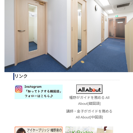
リンク
幡野がガイドを務める All
About[韓国語]
講師・金子がガイドを務める
All About[中国語]