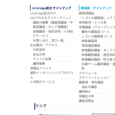
I.K.Bridge総合 サイトマップ
韓国語 サイトマップ
I.K.Bridge総合TOP
韓国語講座
5分でわかるアイケーブリッジ
「シゴトの韓国語」って
講座の概要（韓国語講座・中
使用教材・レベル表
国語講座・ロシア語講座）
定期講座（グループレッ
各種翻訳／委託研修／人材紹
趣味の韓国語 コース
介サービス
シゴトの韓国語 コース
お問い合せ、窓口一覧
時事韓国語
会社案内・アクセス
実践通訳講座
代表挨拶
映像翻訳講座・オンラ
会社沿革
映像翻訳講座・通信添
マスコミ記事
映像翻訳講座・吹き替
講師募集
日韓ゲーム翻訳講座・
受講生イベント
削
通訳インターンシップ プログラ
スケジュール
ム
プライベートレッスン
人材紹介サービス
韓国語 特別講座
過去の講座
講師紹介
受講生の声
講座説明会
リンク