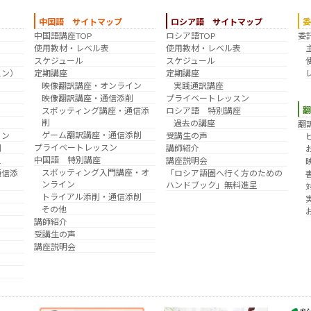
中国語 サイトマップ
ロシア語 サイトマップ
中国語講座TOP
ロシア語TOP
委
？
使用教材・レベル表
使用教材・レベル表
スケジュール
スケジュール
スン）
定期講座
定期講座
映像翻訳講座・オンライン
実践通訳講座
映像翻訳講座・通信添削
プライベートレッスン
スポッティング講座・通信添
ロシア語 特別講座
削
過去の講座
翻
ゲーム翻訳講座・通信添削
イン
受講生の声
プライベートレッスン
削
講師紹介
中国語 特別講座
え
講座説明会
スポッティング入門講座・オ
通信添
「ロシア語圏へ行く方のための
ンライン
ハンドブック」無料進呈
トライアル添削・通信添削
その他
講師紹介
受講生の声
講座説明会