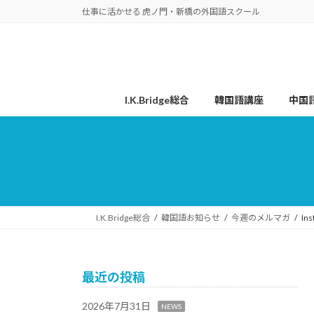
コ
ナ
仕事に活かせる 虎ノ門・新橋の外国語スクール
ン
ビ
テ
ゲ
ン
ー
ツ
シ
へ
ョ
I.K.Bridge総合
韓国語講座
中国
ス
ン
キ
に
ッ
移
プ
動
I.K.Bridge総合
韓国語お知らせ
今週のメルマガ
I
最近の投稿
2026年7月31日
NEWS