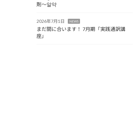
剤～알약
2026年7月1日
NEWS
まだ間に合います！ 7月期「実践通訳講
座」