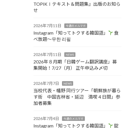
TOPIKⅠテキスト＆問題集』出版のお知ら
せ
2026年7月11日
今週のメルマガ
Instagram「知ってトクする韓国語」
食
べ放題～무한 리필
2026年7月11日
NEWS
2026年８月期「日韓ゲーム翻訳講座」募
集開始！7/27（月） 正午申込み〆切
2026年7月7日
NEWS
当校代表・幡野 同行ツアー「朝鮮族が暮ら
す街 中国吉林省・延辺 満喫４日間」参
加者募集
2026年7月4日
今週のメルマガ
Instagram「知ってトクする韓国語」
錠