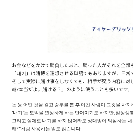
お金などをかけて勝負したあと、勝った人がそれを全部
「내기」は賭博を連想させる単語でもありますが、日常
そして実際に賭け事をしなくても、相手が疑う内容に対し
래?本当だよ。賭ける？」のように使うことも多いです。
돈 등 어떤 것을 걸고 승부를 본 후 이긴 사람이 그것을 차지
'내기'는 도박을 연상하게 하는 단어이기도 하지만, 일상생
그리고 실제로 내기를 하지 않더라도 상대방이 의심하는 내용
래?"처럼 사용하는 일도 많습니다.