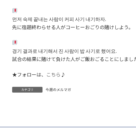
먼저 숙제 끝내는 사람이 커피 사기 내기하자.
先に宿題終わらせる人がコーヒーおごりの賭けしよう。
경기 결과로 내기해서 진 사람이 밥 사기로 했어요.
試合の結果に賭けて負けた人がご飯おごることにしまし
★フォローは、
こちら
♪
今週のメルマガ
カテゴリ