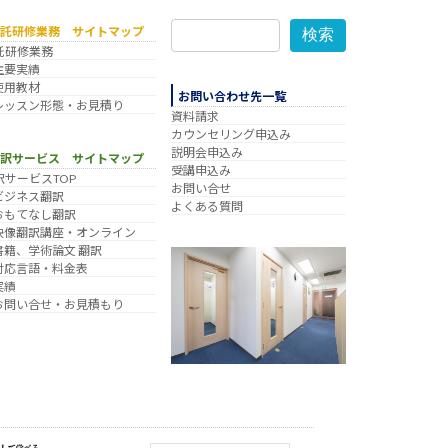
委託研修業務 サイトマップ
検索
託研修業務
主要実績
使用教材
お問い合わせ先一覧
レッスン形態・お見積り
資料請求
カウンセリング申込み
説明会申込み
翻訳サービス サイトマップ
受講申込み
訳サービスTOP
お問い合せ
ビジネス翻訳
よくある質問
おもてなし翻訳
映像翻訳講座・オンライン
書籍、学術論文 翻訳
対応言語・料金表
実績
お問い合せ・お見積もり