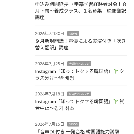
申込み期間延長→ 字幕学習経験者対象！８
月下旬～養成クラス、１名募集 映像翻訳
講座
2026年7月30日
NEWS
９月新規開講！声優による実演付き「吹き
替え翻訳」講座
2026年7月25日
今週のメルマガ
Instagram「知ってトクする韓国語」
ク
ラス分け～반 배정
2026年7月18日
今週のメルマガ
Instagram「知ってトクする韓国語」
試
合中止～경기 취소
2026年7月15日
NEWS
『音声DL付き 一発合格 韓国語能力試験