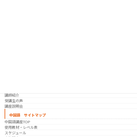
韓国語 サイトマップ
韓国語講座
「シゴトの韓国語」って？
使用教材・レベル表
定期講座（グループレッスン）
趣味の韓国語 コース
シゴトの韓国語 コース
時事韓国語
実践通訳講座
映像翻訳講座・オンライン
映像翻訳講座・通信添削
映像翻訳講座・吹き替え
日韓ゲーム翻訳講座・通信添削
スケジュール
プライベートレッスン
韓国語 特別講座
過去の講座
講師紹介
受講生の声
講座説明会
中国語 サイトマップ
中国語講座TOP
使用教材・レベル表
スケジュール