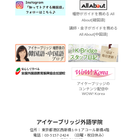
幡野がガイドを務める All
About[韓国語]
講師・金子がガイドを務める
All About[中国語]
アイケーブリッジの
コンテンツ配信中
WOW! Korea
アイケーブリッジ外語学院
住所： 東京都港区西新橋1-9-1 アコール新橋4階
電話：03-5157-2424 （日曜・祝日休み）