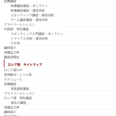
定期講座
映像翻訳講座・オンライン
映像翻訳講座・通信添削
スポッティング講座・通信添削
ゲーム翻訳講座・通信添削
プライベートレッスン
中国語 特別講座
スポッティング入門講座・オンライン
トライアル添削・通信添削
その他
講師紹介
受講生の声
講座説明会
ロシア語 サイトマップ
ロシア語TOP
使用教材・レベル表
スケジュール
定期講座
実践通訳講座
プライベートレッスン
ロシア語 特別講座
過去の講座
受講生の声
講師紹介