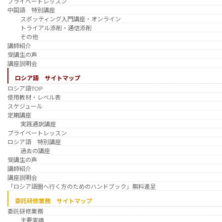
プライベートレッスン
中国語 特別講座
スポッティング入門講座・オンライン
トライアル添削・通信添削
その他
講師紹介
受講生の声
講座説明会
ロシア語 サイトマップ
ロシア語TOP
使用教材・レベル表
スケジュール
定期講座
実践通訳講座
プライベートレッスン
ロシア語 特別講座
過去の講座
受講生の声
講師紹介
講座説明会
「ロシア語圏へ行く方のためのハンドブック」無料進呈
委託研修業務 サイトマップ
委託研修業務
主要実績