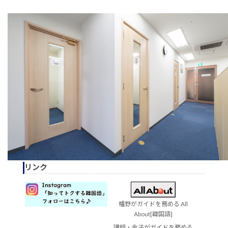
リンク
幡野がガイドを務める All
About[韓国語]
講師・金子がガイドを務める