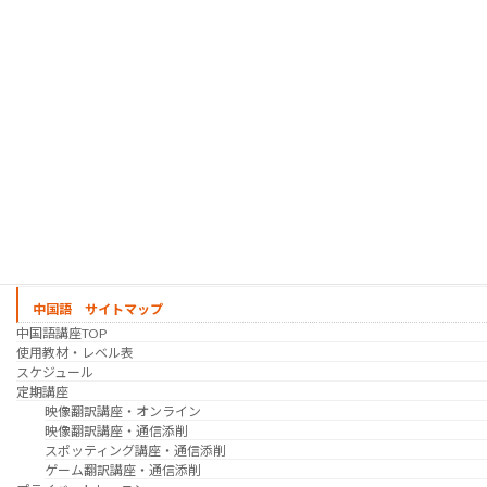
趣味の韓国語 コース
シゴトの韓国語 コース
時事韓国語
実践通訳講座
映像翻訳講座・オンライン
映像翻訳講座・通信添削
映像翻訳講座・吹き替え
日韓ゲーム翻訳講座・通信添削
スケジュール
プライベートレッスン
韓国語 特別講座
過去の講座
講師紹介
受講生の声
講座説明会
中国語 サイトマップ
中国語講座TOP
使用教材・レベル表
スケジュール
定期講座
映像翻訳講座・オンライン
映像翻訳講座・通信添削
スポッティング講座・通信添削
ゲーム翻訳講座・通信添削