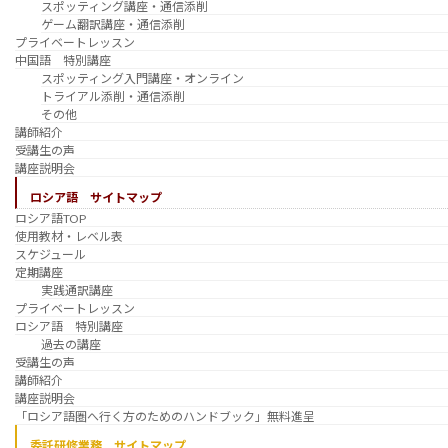
スポッティング講座・通信添削
ゲーム翻訳講座・通信添削
プライベートレッスン
中国語 特別講座
スポッティング入門講座・オンライン
トライアル添削・通信添削
その他
講師紹介
受講生の声
講座説明会
ロシア語 サイトマップ
ロシア語TOP
使用教材・レベル表
スケジュール
定期講座
実践通訳講座
プライベートレッスン
ロシア語 特別講座
過去の講座
受講生の声
講師紹介
講座説明会
「ロシア語圏へ行く方のためのハンドブック」無料進呈
委託研修業務 サイトマップ