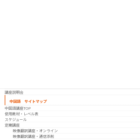
使用教材・レベル表
定期講座（グループレッスン）
趣味の韓国語 コース
シゴトの韓国語 コース
時事韓国語
実践通訳講座
映像翻訳講座・オンライン
映像翻訳講座・通信添削
映像翻訳講座・吹き替え
日韓ゲーム翻訳講座・通信添削
スケジュール
プライベートレッスン
韓国語 特別講座
過去の講座
講師紹介
受講生の声
講座説明会
中国語 サイトマップ
中国語講座TOP
使用教材・レベル表
スケジュール
定期講座
映像翻訳講座・オンライン
映像翻訳講座・通信添削