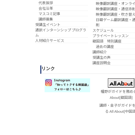
代表挨拶
映像翻訳講座・オンラ
会社沿革
映像翻訳講座・通信添
マスコミ記事
映像翻訳講座・吹き替
講師募集
日韓ゲーム翻訳講座・
受講生イベント
削
通訳インターンシップ プログラ
スケジュール
ム
プライベートレッスン
人材紹介サービス
韓国語 特別講座
過去の講座
講師紹介
受講生の声
講座説明会
リンク
幡野がガイドを務める 
About[韓国語]
講師・金子がガイド
る All About[中国