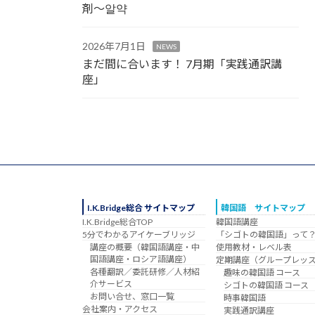
剤～알약
2026年7月1日
NEWS
まだ間に合います！ 7月期「実践通訳講
座」
I.K.Bridge総合 サイトマップ
韓国語 サイトマップ
I.K.Bridge総合TOP
韓国語講座
5分でわかるアイケーブリッジ
「シゴトの韓国語」って
講座の概要（韓国語講座・中
使用教材・レベル表
国語講座・ロシア語講座）
定期講座（グループレッ
各種翻訳／委託研修／人材紹
趣味の韓国語 コース
介サービス
シゴトの韓国語 コース
お問い合せ、窓口一覧
時事韓国語
会社案内・アクセス
実践通訳講座