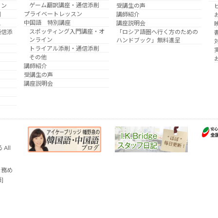
ゲーム翻訳講座・通信添削
イン
受講生の声
プライベートレッスン
削
講師紹介
中国語 特別講座
え
講座説明会
スポッティング入門講座・オ
通信添
「ロシア語圏へ行く方のための
ンライン
ハンドブック」無料進呈
トライアル添削・通信添削
その他
講師紹介
受講生の声
講座説明会
All
を務め
語]