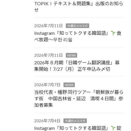
TOPIKⅠテキスト＆問題集』出版のお知ら
せ
2026年7月11日
今週のメルマガ
Instagram「知ってトクする韓国語」
食
べ放題～무한 리필
2026年7月11日
NEWS
2026年８月期「日韓ゲーム翻訳講座」募
集開始！7/27（月） 正午申込み〆切
2026年7月7日
NEWS
当校代表・幡野 同行ツアー「朝鮮族が暮ら
す街 中国吉林省・延辺 満喫４日間」参
加者募集
2026年7月4日
今週のメルマガ
Instagram「知ってトクする韓国語」
錠