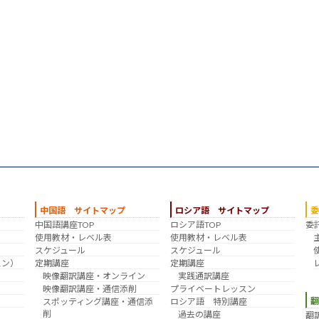
中国語 サイトマップ
ロシア語 サイトマップ
中国語講座TOP
ロシア語TOP
委
？
使用教材・レベル表
使用教材・レベル表
スケジュール
スケジュール
スン）
定期講座
定期講座
映像翻訳講座・オンライン
実践通訳講座
映像翻訳講座・通信添削
プライベートレッスン
スポッティング講座・通信添
ロシア語 特別講座
削
過去の講座
翻