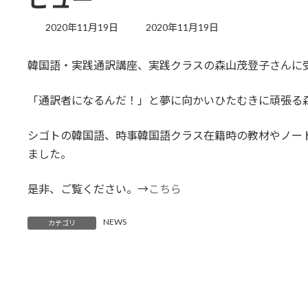
最
2020年11月19日
2020年11月19日
終
更
韓国語・実践通訳講座、実践クラスの森山茂登子さんに
新
日
時
「通訳者になるんだ！」と夢に向かいひたむきに頑張る
:
シゴトの韓国語、時事韓国語クラス在籍時の教材やノー
ました。
是非、ご覧ください。→
こちら
NEWS
カテゴリ