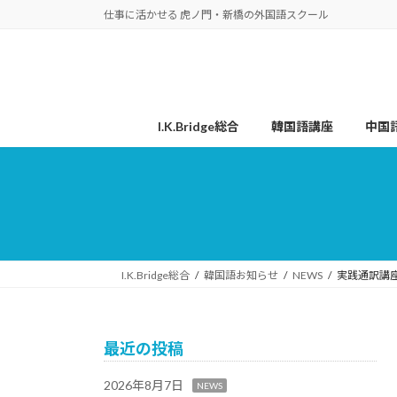
コ
ナ
仕事に活かせる 虎ノ門・新橋の外国語スクール
ン
ビ
テ
ゲ
ン
ー
ツ
シ
へ
ョ
I.K.Bridge総合
韓国語講座
中国
ス
ン
キ
に
ッ
移
プ
動
I.K.Bridge総合
韓国語お知らせ
NEWS
実践通訳講
最近の投稿
2026年8月7日
NEWS