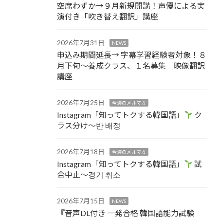
空席わずか→９月新規開講！声優による実
演付き「吹き替え翻訳」講座
2026年7月31日
NEWS
申込み期間延長→ 字幕学習経験者対象！８
月下旬～養成クラス、１名募集 映像翻訳
講座
2026年7月25日
今週のメルマガ
Instagram「知ってトクする韓国語」
ク
ラス分け～반 배정
2026年7月18日
今週のメルマガ
Instagram「知ってトクする韓国語」
試
合中止～경기 취소
2026年7月15日
NEWS
『音声DL付き 一発合格 韓国語能力試験