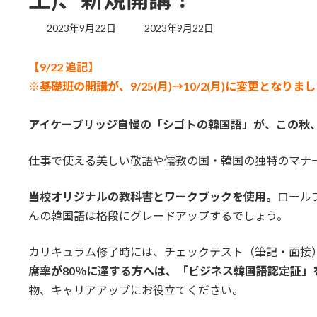
最
2023年9月22日
2023年9月22日
終
更
【9/22 追記】
新
日
※基礎班の開講が、9/25(月)→10/2(月)に変更となりま
時
:
アイケーブリッジ自慢の「シゴトの韓国語」が、この秋
仕事で使える美しい敬語や儒教の国・韓国の独特のマナ
当校オリジナルの教科書とワークブックを使用。
ロール
んの韓国語は格段にグレードアップするでしょう。
カリキュラム修了時には、チェックテスト（筆記・面接
席率が80％に達する方へは、「ビジネス韓国語認定証」
物、キャリアアップにお役立てください。