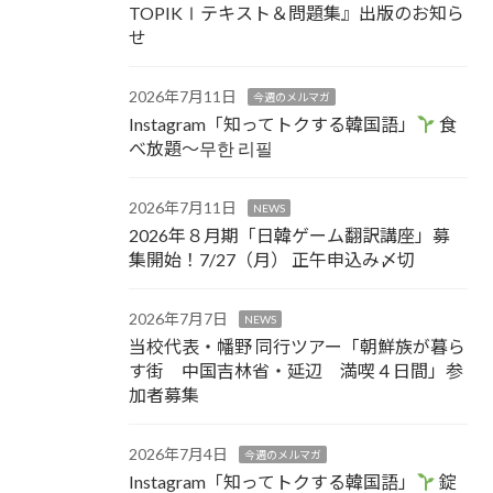
TOPIKⅠテキスト＆問題集』出版のお知ら
せ
2026年7月11日
今週のメルマガ
Instagram「知ってトクする韓国語」
食
べ放題～무한 리필
2026年7月11日
NEWS
2026年８月期「日韓ゲーム翻訳講座」募
集開始！7/27（月） 正午申込み〆切
2026年7月7日
NEWS
当校代表・幡野 同行ツアー「朝鮮族が暮ら
す街 中国吉林省・延辺 満喫４日間」参
加者募集
2026年7月4日
今週のメルマガ
Instagram「知ってトクする韓国語」
錠