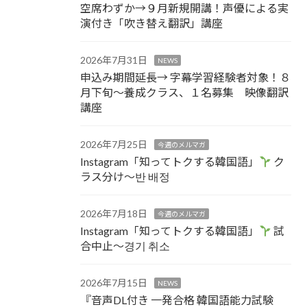
空席わずか→９月新規開講！声優による実
演付き「吹き替え翻訳」講座
2026年7月31日
NEWS
申込み期間延長→ 字幕学習経験者対象！８
月下旬～養成クラス、１名募集 映像翻訳
講座
2026年7月25日
今週のメルマガ
Instagram「知ってトクする韓国語」
ク
ラス分け～반 배정
2026年7月18日
今週のメルマガ
Instagram「知ってトクする韓国語」
試
合中止～경기 취소
2026年7月15日
NEWS
『音声DL付き 一発合格 韓国語能力試験