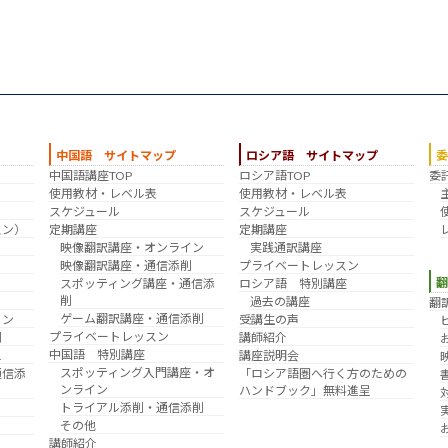
中国語 サイトマップ
ロシア語 サイトマップ
中国語講座TOP
ロシア語TOP
委
？
使用教材・レベル表
使用教材・レベル表
スケジュール
スケジュール
スン）
定期講座
定期講座
映像翻訳講座・オンライン
実践通訳講座
映像翻訳講座・通信添削
プライベートレッスン
スポッティング講座・通信添
ロシア語 特別講座
削
過去の講座
翻
ゲーム翻訳講座・通信添削
イン
受講生の声
プライベートレッスン
削
講師紹介
中国語 特別講座
え
講座説明会
スポッティング入門講座・オ
通信添
「ロシア語圏へ行く方のための
ンライン
ハンドブック」無料進呈
トライアル添削・通信添削
その他
講師紹介