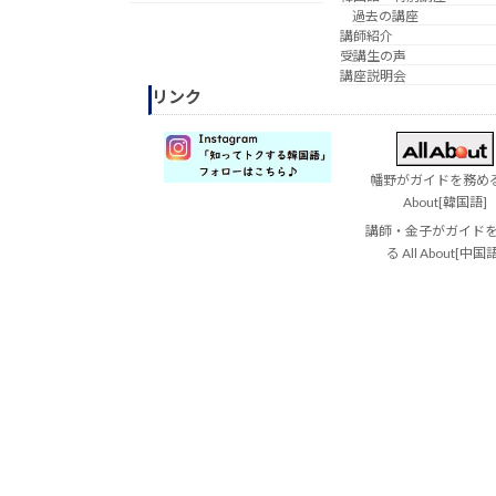
過去の講座
講師紹介
受講生の声
講座説明会
リンク
幡野がガイドを務める 
About[韓国語]
講師・金子がガイド
る All About[中国