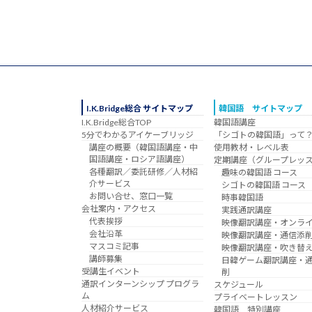
I.K.Bridge総合 サイトマップ
韓国語 サイトマップ
I.K.Bridge総合TOP
韓国語講座
5分でわかるアイケーブリッジ
「シゴトの韓国語」って
講座の概要（韓国語講座・中
使用教材・レベル表
国語講座・ロシア語講座）
定期講座（グループレッ
各種翻訳／委託研修／人材紹
趣味の韓国語 コース
介サービス
シゴトの韓国語 コース
お問い合せ、窓口一覧
時事韓国語
会社案内・アクセス
実践通訳講座
代表挨拶
映像翻訳講座・オンラ
会社沿革
映像翻訳講座・通信添
マスコミ記事
映像翻訳講座・吹き替
講師募集
日韓ゲーム翻訳講座・
受講生イベント
削
通訳インターンシップ プログラ
スケジュール
ム
プライベートレッスン
人材紹介サービス
韓国語 特別講座