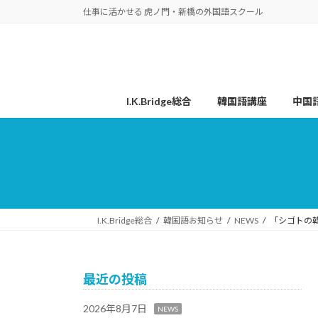
コ
ナ
仕事に活かせる 虎ノ門・新橋の外国語スクール
ン
ビ
テ
ゲ
ン
ー
ツ
シ
へ
ョ
I.K.Bridge総合
韓国語講座
中国
ス
ン
キ
に
ッ
移
プ
動
I.K.Bridge総合
韓国語お知らせ
NEWS
「シゴトの韓
最近の投稿
2026年8月7日
NEWS