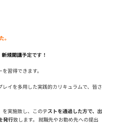
した。
、
新規開講
予定です！
ーを習得できます。
プレイを多用した実践的カリキュラムで、皆さ
）を実施致し、この
テ
ストを通過した方で、出
を発行
致します。 就職先やお勤め先への提出