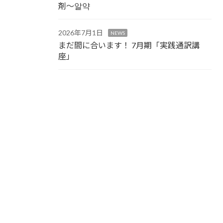
剤～알약
2026年7月1日
NEWS
まだ間に合います！ 7月期「実践通訳講
座」