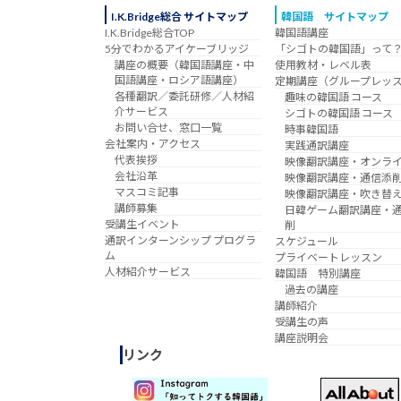
I.K.Bridge総合 サイトマップ
韓国語 サイトマップ
I.K.Bridge総合TOP
韓国語講座
5分でわかるアイケーブリッジ
「シゴトの韓国語」って
講座の概要（韓国語講座・中
使用教材・レベル表
国語講座・ロシア語講座）
定期講座（グループレッ
各種翻訳／委託研修／人材紹
趣味の韓国語 コース
介サービス
シゴトの韓国語 コース
お問い合せ、窓口一覧
時事韓国語
会社案内・アクセス
実践通訳講座
代表挨拶
映像翻訳講座・オンラ
会社沿革
映像翻訳講座・通信添
マスコミ記事
映像翻訳講座・吹き替
講師募集
日韓ゲーム翻訳講座・
受講生イベント
削
通訳インターンシップ プログラ
スケジュール
ム
プライベートレッスン
人材紹介サービス
韓国語 特別講座
過去の講座
講師紹介
受講生の声
講座説明会
リンク