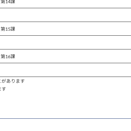
第14課
第15課
第16課
とがあります
ます