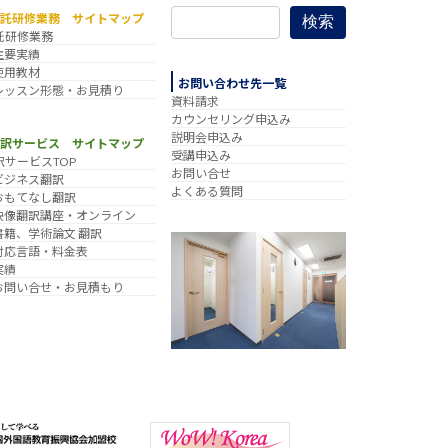
委託研修業務 サイトマップ
検索
託研修業務
主要実績
使用教材
お問い合わせ先一覧
レッスン形態・お見積り
資料請求
カウンセリング申込み
説明会申込み
翻訳サービス サイトマップ
受講申込み
訳サービスTOP
お問い合せ
ビジネス翻訳
よくある質問
おもてなし翻訳
映像翻訳講座・オンライン
書籍、学術論文 翻訳
対応言語・料金表
実績
お問い合せ・お見積もり