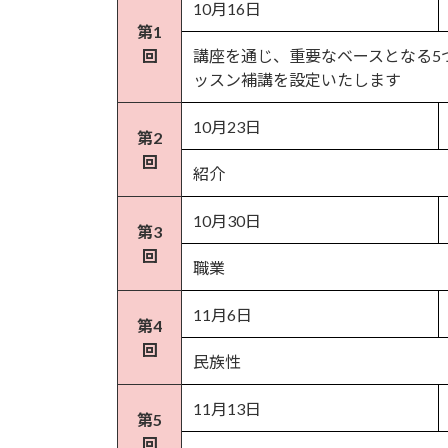
10月16日
第1
回
講座を通じ、重要なベースとなる5
ッスン補講を設定いたします
10月23日
第2
回
紹介
10月30日
第3
回
職業
11月6日
第4
回
民族性
11月13日
第5
回