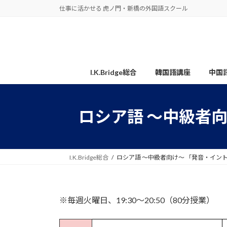
コ
ナ
仕事に活かせる 虎ノ門・新橋の外国語スクール
ン
ビ
テ
ゲ
ン
ー
ツ
シ
へ
ョ
I.K.Bridge総合
韓国語講座
中国
ス
ン
キ
に
ッ
移
ロシア語 ～中級者
プ
動
I.K.Bridge総合
ロシア語 ～中級者向け～ 「発音・イン
※毎週火曜日、19:30～20:50（80分授業）