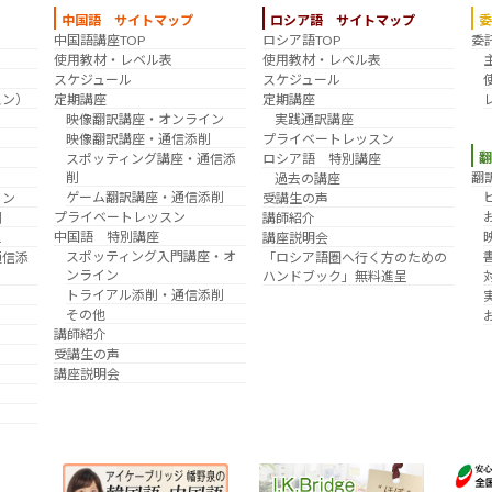
中国語 サイトマップ
ロシア語 サイトマップ
中国語講座TOP
ロシア語TOP
委
？
使用教材・レベル表
使用教材・レベル表
スケジュール
スケジュール
スン）
定期講座
定期講座
映像翻訳講座・オンライン
実践通訳講座
映像翻訳講座・通信添削
プライベートレッスン
スポッティング講座・通信添
ロシア語 特別講座
削
翻
過去の講座
ゲーム翻訳講座・通信添削
イン
受講生の声
プライベートレッスン
削
講師紹介
中国語 特別講座
え
講座説明会
スポッティング入門講座・オ
通信添
「ロシア語圏へ行く方のための
ンライン
ハンドブック」無料進呈
トライアル添削・通信添削
その他
講師紹介
受講生の声
講座説明会