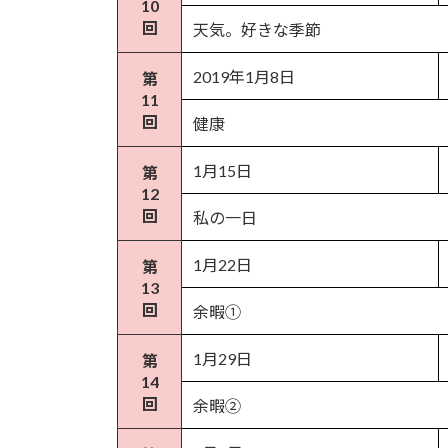
10
回
天気。好きな季節
2019年1月8日
第
11
回
健康
1月15日
第
12
回
私の一日
1月22日
第
13
回
余暇①
1月29日
第
14
回
余暇②