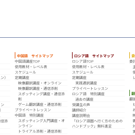
中国語 サイトマップ
ロシア語 サイトマップ
中国語講座TOP
ロシア語TOP
委
？
使用教材・レベル表
使用教材・レベル表
スケジュール
スケジュール
スン）
定期講座
定期講座
映像翻訳講座・オンライン
実践通訳講座
映像翻訳講座・通信添削
プライベートレッスン
スポッティング講座・通信添
ロシア語 特別講座
削
翻
過去の講座
ゲーム翻訳講座・通信添削
イン
受講生の声
プライベートレッスン
削
講師紹介
中国語 特別講座
え
講座説明会
スポッティング入門講座・オ
通信添
「ロシア語圏へ行く方のための
ンライン
ハンドブック」無料進呈
トライアル添削・通信添削