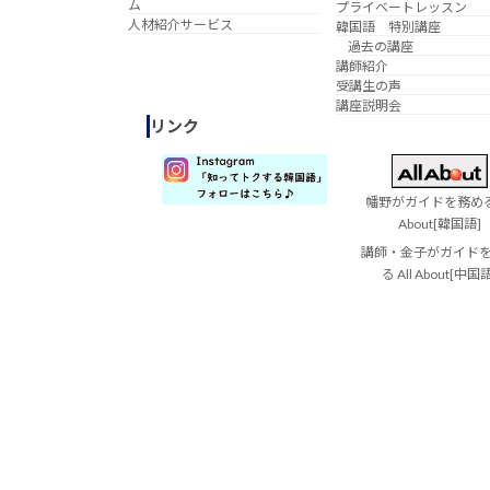
ム
プライベートレッスン
人材紹介サービス
韓国語 特別講座
過去の講座
講師紹介
受講生の声
講座説明会
リンク
幡野がガイドを務める 
About[韓国語]
講師・金子がガイド
る All About[中国