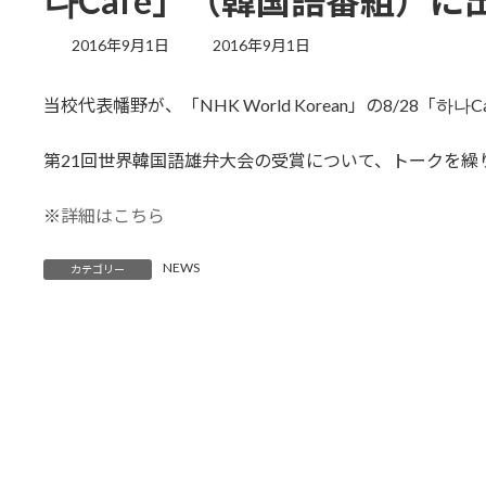
나Cafe」（韓国語番組）に
最
2016年9月1日
2016年9月1日
終
更
当校代表幡野が、「NHK World Korean」の8/28「하나
新
日
時
第21回世界韓国語雄弁大会の受賞について、トークを繰
:
※
詳細はこちら
NEWS
カテゴリー