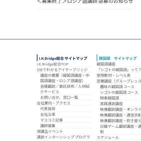
＜募集終了＞ロシア語講師 急募のお知らせ
I.K.Bridge総合 サイトマップ
韓国語 サイトマップ
I.K.Bridge総合TOP
韓国語講座
5分でわかるアイケーブリッジ
「シゴトの韓国語」って
講座の概要（韓国語講座・中
使用教材・レベル表
国語講座・ロシア語講座）
定期講座（グループレッ
各種翻訳／委託研修／人材紹
趣味の韓国語 コース
介サービス
シゴトの韓国語 コース
お問い合せ、窓口一覧
時事韓国語
会社案内・アクセス
実践通訳講座
代表挨拶
映像翻訳講座・オンラ
会社沿革
映像翻訳講座・通信添
マスコミ記事
映像翻訳講座・吹き替
講師募集
日韓ゲーム翻訳講座・
受講生イベント
削
通訳インターンシップ プログラ
スケジュール