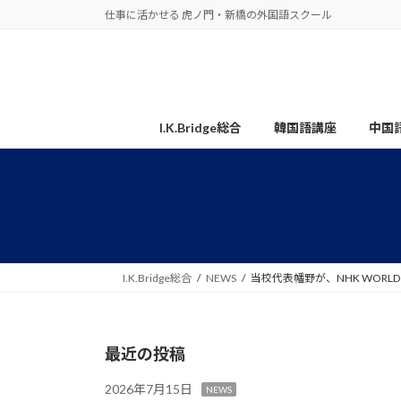
コ
ナ
仕事に活かせる 虎ノ門・新橋の外国語スクール
ン
ビ
テ
ゲ
ン
ー
ツ
シ
へ
ョ
I.K.Bridge総合
韓国語講座
中国
ス
ン
キ
に
ッ
移
プ
動
I.K.Bridge総合
NEWS
当校代表幡野が、NHK WORLD
最近の投稿
2026年7月15日
NEWS