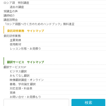
ロシア語 特別講座
過去の講座
受講生の声
講師紹介
講座説明会
「ロシア語圏へ行く方のためのハンドブック」無料進呈
委託研修業務 サイトマップ
委託研修業務
主要実績
使用教材
レッスン形態・お見積り
翻訳サービス サイトマップ
翻訳サービスTOP
ビジネス翻訳
おもてなし翻訳
映像翻訳講座・オンライン
書籍、学術論文 翻訳
対応言語・料金表
実績
お問い合せ・お見積もり
検索