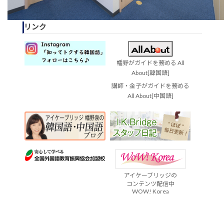
リンク
幡野がガイドを務める All
About[韓国語]
講師・金子がガイドを務める
All About[中国語]
アイケーブリッジの
コンテンツ配信中
WOW! Korea