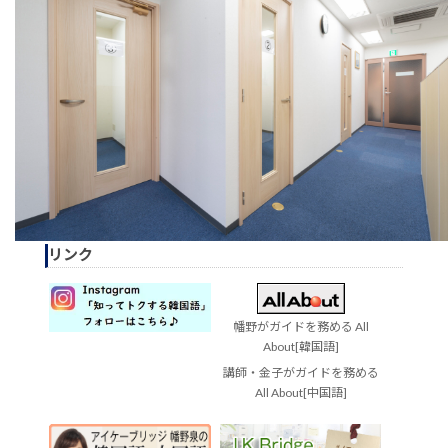
リンク
幡野がガイドを務める All
About[韓国語]
講師・金子がガイドを務める
All About[中国語]