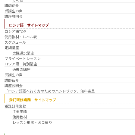
その他
講師紹介
受講生の声
講座説明会
ロシア語 サイトマップ
ロシア語TOP
使用教材・レベル表
スケジュール
定期講座
実践通訳講座
プライベートレッスン
ロシア語 特別講座
過去の講座
受講生の声
講師紹介
講座説明会
「ロシア語圏へ行く方のためのハンドブック」無料進呈
委託研修業務 サイトマップ
委託研修業務
主要実績
使用教材
レッスン形態・お見積り