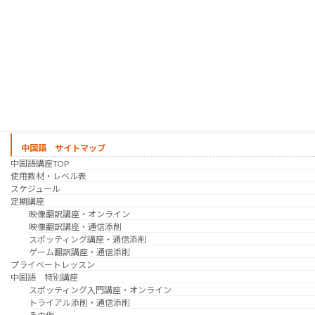
映像翻訳講座・オンライン
映像翻訳講座・通信添削
映像翻訳講座・吹き替え
日韓ゲーム翻訳講座・通信添削
スケジュール
プライベートレッスン
韓国語 特別講座
過去の講座
講師紹介
受講生の声
講座説明会
中国語 サイトマップ
中国語講座TOP
使用教材・レベル表
スケジュール
定期講座
映像翻訳講座・オンライン
映像翻訳講座・通信添削
スポッティング講座・通信添削
ゲーム翻訳講座・通信添削
プライベートレッスン
中国語 特別講座
スポッティング入門講座・オンライン
トライアル添削・通信添削