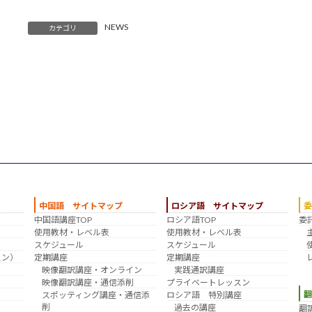
NEWS
カテゴリ
中国語 サイトマップ
ロシア語 サイトマップ
中国語講座TOP
ロシア語TOP
委
？
使用教材・レベル表
使用教材・レベル表
スケジュール
スケジュール
スン）
定期講座
定期講座
映像翻訳講座・オンライン
実践通訳講座
映像翻訳講座・通信添削
プライベートレッスン
スポッティング講座・通信添
ロシア語 特別講座
削
過去の講座
翻