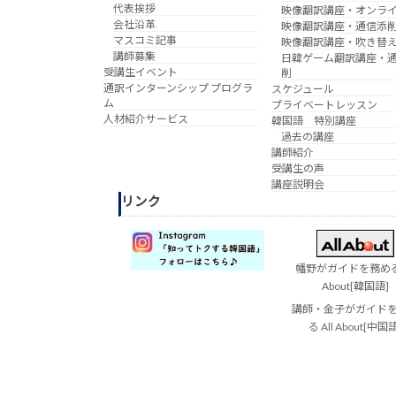
代表挨拶
映像翻訳講座・オンラ
会社沿革
映像翻訳講座・通信添
マスコミ記事
映像翻訳講座・吹き替
講師募集
日韓ゲーム翻訳講座・
受講生イベント
削
通訳インターンシップ プログラ
スケジュール
ム
プライベートレッスン
人材紹介サービス
韓国語 特別講座
過去の講座
講師紹介
受講生の声
講座説明会
リンク
幡野がガイドを務める 
About[韓国語]
講師・金子がガイド
る All About[中国