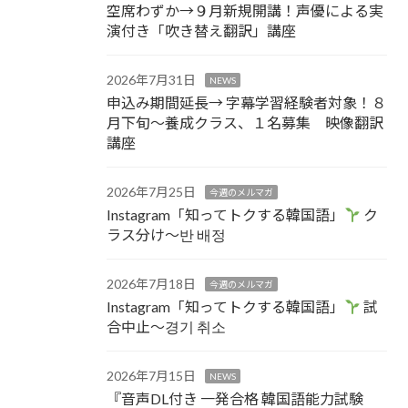
空席わずか→９月新規開講！声優による実
演付き「吹き替え翻訳」講座
2026年7月31日
NEWS
申込み期間延長→ 字幕学習経験者対象！８
月下旬～養成クラス、１名募集 映像翻訳
講座
2026年7月25日
今週のメルマガ
Instagram「知ってトクする韓国語」
ク
ラス分け～반 배정
2026年7月18日
今週のメルマガ
Instagram「知ってトクする韓国語」
試
合中止～경기 취소
2026年7月15日
NEWS
『音声DL付き 一発合格 韓国語能力試験