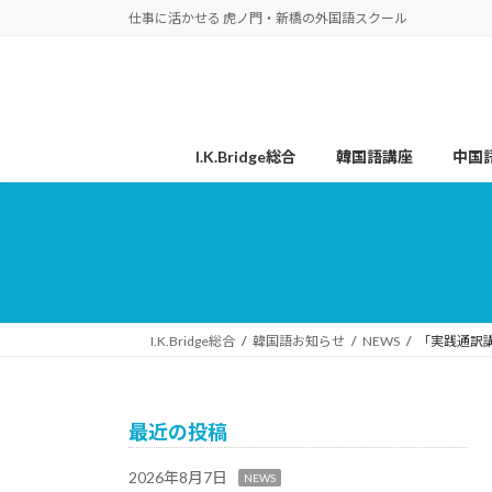
コ
ナ
仕事に活かせる 虎ノ門・新橋の外国語スクール
ン
ビ
テ
ゲ
ン
ー
ツ
シ
へ
ョ
I.K.Bridge総合
韓国語講座
中国
ス
ン
キ
に
ッ
移
プ
動
I.K.Bridge総合
韓国語お知らせ
NEWS
「実践通訳
最近の投稿
2026年8月7日
NEWS