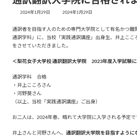
最
2024年1月29日
2024年1月29日
終
更
通訳者を目指す人のための専門大学院として有名かつ難
新
日
通訳学科」に、当校「実践通訳講座」出身生、井上ここ
時
をさせていただきました。
:
＜梨花女子大学校 通訳翻訳大学院 2023年度入学試験
通訳学科 合格
・井上こころさん
・河野葵さん
（以上、当校「実践通訳講座」ご出身）
お二人は、2024年春、晴れて大学院に入学される予定
井上さんと河野さんへ、
通訳翻訳大学院を目指すように