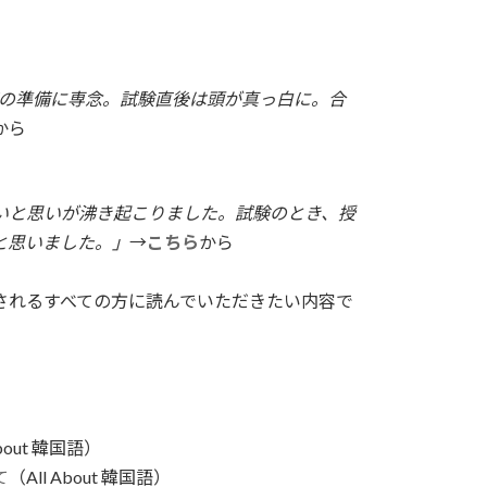
試の準備に専念。試験直後は頭が真っ白に。合
から
いと思いが沸き起こりました。試験のとき、授
と思いました。」
→
こちら
から
されるすべての方に読んでいただきたい内容で
About 韓国語）
て
（All About 韓国語）