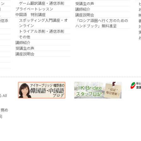
ゲーム翻訳講座・通信添削
イン
受講生の声
プライベートレッスン
削
講師紹介
中国語 特別講座
え
講座説明会
スポッティング入門講座・オ
通信添
「ロシア語圏へ行く方のための
ンライン
ハンドブック」無料進呈
トライアル添削・通信添削
その他
講師紹介
受講生の声
講座説明会
All
を務め
語]