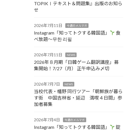
TOPIKⅠテキスト＆問題集』出版のお知ら
せ
2026年7月11日
今週のメルマガ
Instagram「知ってトクする韓国語」
食
べ放題～무한 리필
2026年7月11日
NEWS
2026年８月期「日韓ゲーム翻訳講座」募
集開始！7/27（月） 正午申込み〆切
2026年7月7日
NEWS
当校代表・幡野 同行ツアー「朝鮮族が暮ら
す街 中国吉林省・延辺 満喫４日間」参
加者募集
2026年7月4日
今週のメルマガ
Instagram「知ってトクする韓国語」
錠