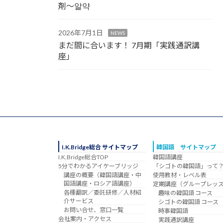
剤～알약
2026年7月1日
NEWS
まだ間に合います！ 7月期「実践通訳講
座」
I.K.Bridge総合 サイトマップ
韓国語 サイトマップ
I.K.Bridge総合TOP
韓国語講座
5分でわかるアイケーブリッジ
「シゴトの韓国語」って
講座の概要（韓国語講座・中
使用教材・レベル表
国語講座・ロシア語講座）
定期講座（グループレッ
各種翻訳／委託研修／人材紹
趣味の韓国語 コース
介サービス
シゴトの韓国語 コース
お問い合せ、窓口一覧
時事韓国語
会社案内・アクセス
実践通訳講座