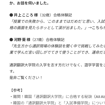
か、お話を伺いました。
●
井上 こころ 様
（32歳）合格体験記
「授業での失敗から、’このままではだめだ’と思い、入
格の画面を見たらホッとして涙が出ました。」
→
こちら
●
河野 葵 様
（27歳）合格体験記
「先生方から通訳現場の体験談を聞く中で挑戦してみた
業で学んだ言い回しがでてきて使うことができ、運命だ
通訳翻訳大学院の入学を志す方だけでなく、語学学習を
す。
是非ご覧ください！
【参考】
・
難関！韓国「通訳翻訳大学院」に合格する秘訣
（All 
・
韓国の「通訳翻訳大学院」と「入試準備学院」につい