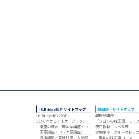
I.K.Bridge総合 サイトマップ
韓国語 サイトマップ
I.K.Bridge総合TOP
韓国語講座
5分でわかるアイケーブリッジ
「シゴトの韓国語」って
講座の概要（韓国語講座・中
使用教材・レベル表
国語講座・ロシア語講座）
定期講座（グループレッ
各種翻訳／委託研修／人材紹
趣味の韓国語 コース