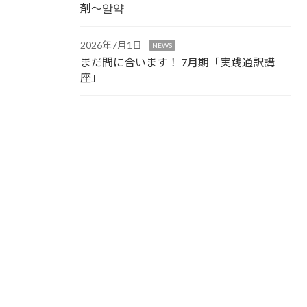
剤～알약
2026年7月1日
NEWS
まだ間に合います！ 7月期「実践通訳講
座」