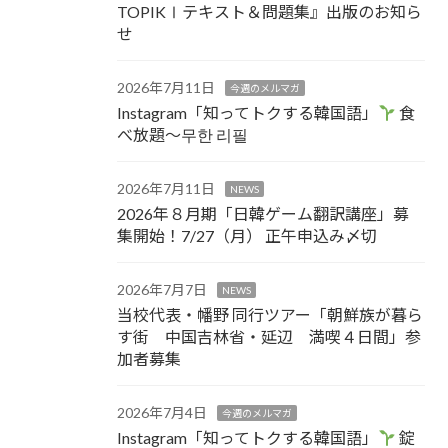
TOPIKⅠテキスト＆問題集』出版のお知ら
せ
2026年7月11日
今週のメルマガ
Instagram「知ってトクする韓国語」
食
べ放題～무한 리필
2026年7月11日
NEWS
2026年８月期「日韓ゲーム翻訳講座」募
集開始！7/27（月） 正午申込み〆切
2026年7月7日
NEWS
当校代表・幡野 同行ツアー「朝鮮族が暮ら
す街 中国吉林省・延辺 満喫４日間」参
加者募集
2026年7月4日
今週のメルマガ
Instagram「知ってトクする韓国語」
錠