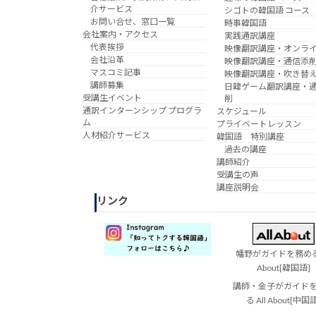
介サービス
シゴトの韓国語 コース
お問い合せ、窓口一覧
時事韓国語
会社案内・アクセス
実践通訳講座
代表挨拶
映像翻訳講座・オンラ
会社沿革
映像翻訳講座・通信添
マスコミ記事
映像翻訳講座・吹き替
講師募集
日韓ゲーム翻訳講座・
受講生イベント
削
通訳インターンシップ プログラ
スケジュール
ム
プライベートレッスン
人材紹介サービス
韓国語 特別講座
過去の講座
講師紹介
受講生の声
講座説明会
リンク
幡野がガイドを務める 
About[韓国語]
講師・金子がガイド
る All About[中国