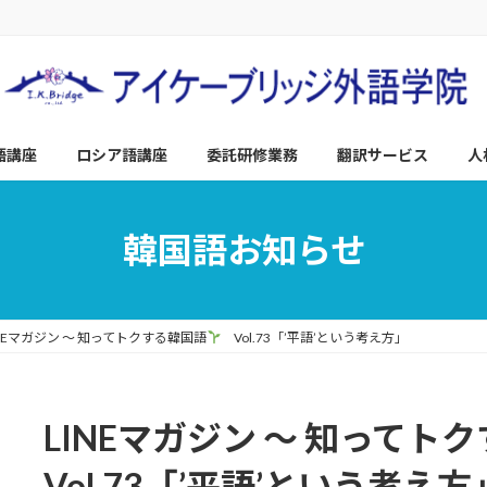
語講座
ロシア語講座
委託研修業務
翻訳サービス
人
韓国語お知らせ
INEマガジン ～ 知ってトクする韓国語
Vol.73「’平語’という考え方」
LINEマガジン ～ 知ってト
Vol.73「’平語’という考え方