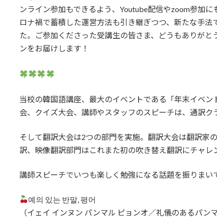
ンライン参加もできるよう、Youtube配信やzoom参
ロナ禍で蓄積した運営方法も引き継ぎつつ、新たな手法
た。ご参加くださった受講生の皆さま、どうもありがとう
ンをお届けします！
当校の韓国語講座、最大のイベントである「年末イベン
会、クイズ大会、講師やスタッフのスピーチは、通訳ク
そして翻訳大会は2つの部門を実施。翻訳大会は翻訳家
訳、映像翻訳部門はこれまた初の吹き替え翻訳にチャレ
講師スピーチでいつも楽しく勉強になる話題を振りまい
예의 있는 반말, 평어
（イェイ インヌン パンマル ピョンオ／礼儀のあるパン