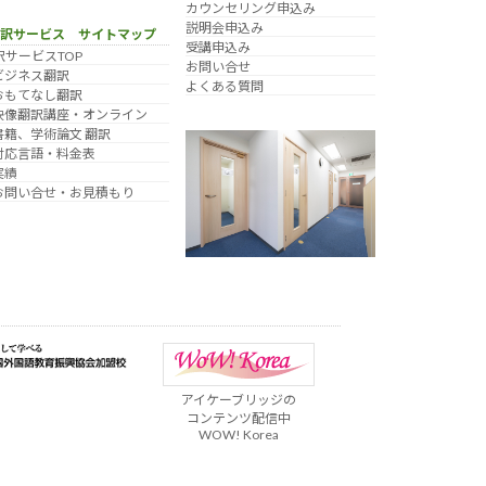
カウンセリング申込み
説明会申込み
翻訳サービス サイトマップ
受講申込み
訳サービスTOP
お問い合せ
ビジネス翻訳
よくある質問
おもてなし翻訳
映像翻訳講座・オンライン
書籍、学術論文 翻訳
対応言語・料金表
実績
お問い合せ・お見積もり
アイケーブリッジの
コンテンツ配信中
WOW! Korea