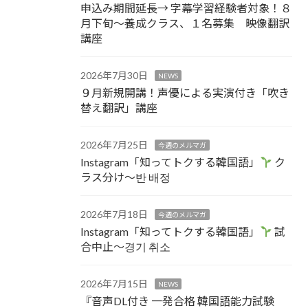
申込み期間延長→ 字幕学習経験者対象！８
月下旬～養成クラス、１名募集 映像翻訳
講座
2026年7月30日
NEWS
９月新規開講！声優による実演付き「吹き
替え翻訳」講座
2026年7月25日
今週のメルマガ
Instagram「知ってトクする韓国語」
ク
ラス分け～반 배정
2026年7月18日
今週のメルマガ
Instagram「知ってトクする韓国語」
試
合中止～경기 취소
2026年7月15日
NEWS
『音声DL付き 一発合格 韓国語能力試験