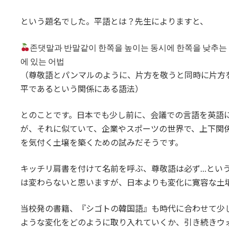
という題名でした。平語とは？先生によりますと、
존댓말과 반말같이 한쪽을 높이는 동시에 한쪽을 낮추는 
에 있는 어법
（尊敬語とパンマルのように、片方を敬うと同時に片方
平であるという関係にある語法）
とのことです。日本でも少し前に、会議での言語を英語
が、それに似ていて、企業やスポーツの世界で、上下関
を気付く土壌を築くための試みだそうです。
キッチリ肩書を付けて名前を呼ぶ、尊敬語は必ず…とい
は変わらないと思いますが、日本よりも変化に寛容な土
当校発の書籍、『シゴトの韓国語』も時代に合わせて少
ような変化をどのように取り入れていくか、引き続きウ