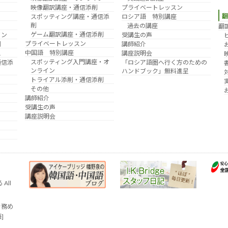
映像翻訳講座・通信添削
プライベートレッスン
スポッティング講座・通信添
ロシア語 特別講座
削
過去の講座
翻
ゲーム翻訳講座・通信添削
イン
受講生の声
プライベートレッスン
削
講師紹介
中国語 特別講座
え
講座説明会
スポッティング入門講座・オ
通信添
「ロシア語圏へ行く方のための
ンライン
ハンドブック」無料進呈
トライアル添削・通信添削
その他
講師紹介
受講生の声
講座説明会
All
を務め
語]