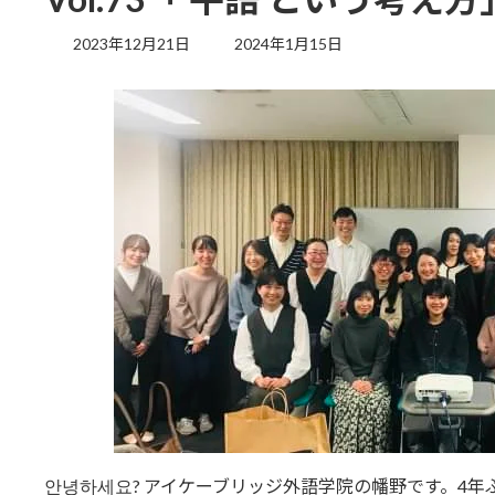
最
2023年12月21日
2024年1月15日
終
更
新
日
時
:
안녕하세요? アイケーブリッジ外語学院の幡野です。4