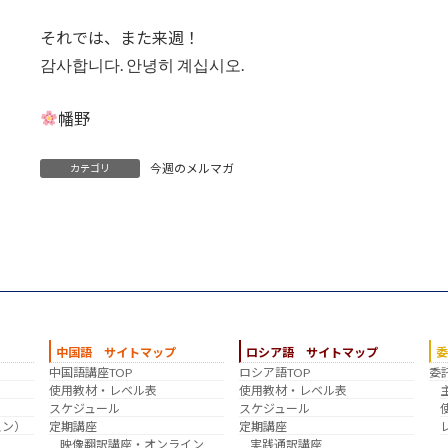
それでは、また来週！
감사합니다. 안녕히 계십시오.
幡野
今週のメルマガ
カテゴリ
中国語 サイトマップ
ロシア語 サイトマップ
中国語講座TOP
ロシア語TOP
委
？
使用教材・レベル表
使用教材・レベル表
スケジュール
スケジュール
スン）
定期講座
定期講座
映像翻訳講座・オンライン
実践通訳講座