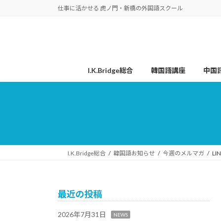
コ
ナ
仕事に活かせる 虎ノ門・新橋の外国語スクール
ン
ビ
テ
ゲ
ン
ー
ツ
シ
へ
ョ
I.K.Bridge総合
韓国語講座
中国
ス
ン
キ
に
ッ
移
プ
動
I.K.Bridge総合
韓国語お知らせ
今週のメルマガ
L
最近の投稿
2026年7月31日
NEWS