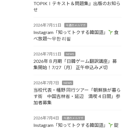
TOPIKⅠテキスト＆問題集』出版のお知ら
せ
2026年7月11日
今週のメルマガ
Instagram「知ってトクする韓国語」
食
べ放題～무한 리필
2026年7月11日
NEWS
2026年８月期「日韓ゲーム翻訳講座」募
集開始！7/27（月） 正午申込み〆切
2026年7月7日
NEWS
当校代表・幡野 同行ツアー「朝鮮族が暮ら
す街 中国吉林省・延辺 満喫４日間」参
加者募集
2026年7月4日
今週のメルマガ
Instagram「知ってトクする韓国語」
錠