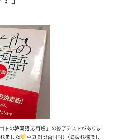
ゴトの韓国語’応用班’」の修了テストがありま
られました
수고 하셨습니다! （お疲れ様でし