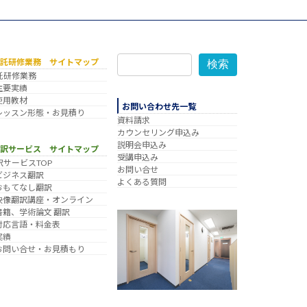
委託研修業務 サイトマップ
検索
託研修業務
主要実績
使用教材
お問い合わせ先一覧
レッスン形態・お見積り
資料請求
カウンセリング申込み
説明会申込み
翻訳サービス サイトマップ
受講申込み
訳サービスTOP
お問い合せ
ビジネス翻訳
よくある質問
おもてなし翻訳
映像翻訳講座・オンライン
書籍、学術論文 翻訳
対応言語・料金表
実績
お問い合せ・お見積もり