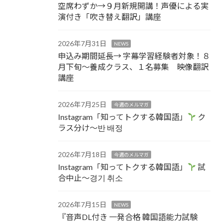
空席わずか→９月新規開講！声優による実
演付き「吹き替え翻訳」講座
2026年7月31日
NEWS
申込み期間延長→ 字幕学習経験者対象！８
月下旬～養成クラス、１名募集 映像翻訳
講座
2026年7月25日
今週のメルマガ
Instagram「知ってトクする韓国語」
ク
ラス分け～반 배정
2026年7月18日
今週のメルマガ
Instagram「知ってトクする韓国語」
試
合中止～경기 취소
2026年7月15日
NEWS
『音声DL付き 一発合格 韓国語能力試験