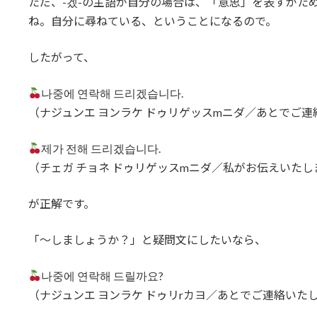
ただ、-겠-の主語が自分の場合は、「意思」を表すがた
ね。自分に尋ねている、ということになるので。
したがって、
나중에 연락해 드리겠습니다.
（ナジュンエ ヨンラケ ドゥリゲッスmニダ／あとでご連
제가 전해 드리겠습니다.
（チェガ チョネ ドゥリゲッスmニダ／私がお伝えいたし
が正解です。
「～しましょうか？」と疑問文にしたいなら、
나중에 연락해 드릴까요?
（ナジュンエ ヨンラケ ドゥリrカヨ／あとでご連絡いた