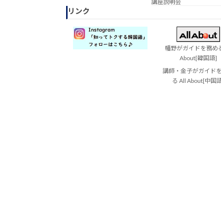
講座説明会
リンク
幡野がガイドを務める 
About[韓国語]
講師・金子がガイド
る All About[中国