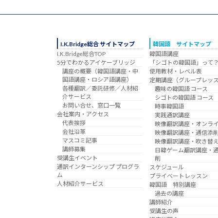
I.K.Bridge総合 サイトマップ
韓国語 サイトマップ
I.K.Bridge総合TOP
韓国語講座
5分でわかるアイケーブリッジ
「シゴトの韓国語」って
講座の概要（韓国語講座・中
使用教材・レベル表
国語講座・ロシア語講座）
定期講座（グループレッ
各種翻訳／委託研修／人材紹
趣味の韓国語 コース
介サービス
シゴトの韓国語 コース
お問い合せ、窓口一覧
時事韓国語
会社案内・アクセス
実践通訳講座
代表挨拶
映像翻訳講座・オンラ
会社沿革
映像翻訳講座・通信添
マスコミ記事
映像翻訳講座・吹き替
講師募集
日韓ゲーム翻訳講座・
受講生イベント
削
通訳インターンシップ プログラ
スケジュール
ム
プライベートレッスン
人材紹介サービス
韓国語 特別講座
過去の講座
講師紹介
受講生の声