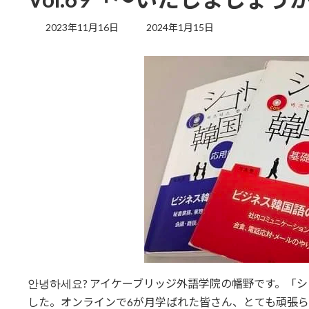
最
2023年11月16日
2024年1月15日
終
更
新
日
時
:
안녕하세요? アイケーブリッジ外語学院の幡野です。「シ
した。オンラインで6が月学ばれた皆さん、とても頑張