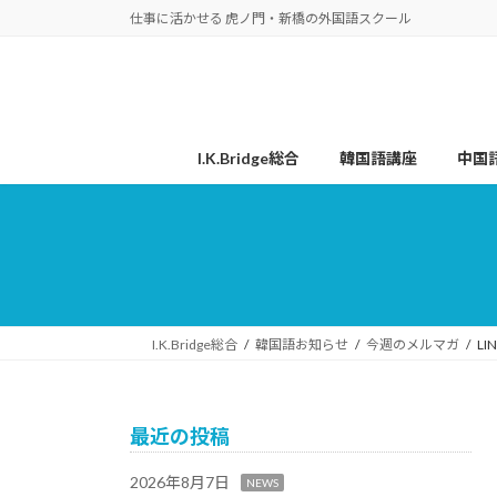
コ
ナ
仕事に活かせる 虎ノ門・新橋の外国語スクール
ン
ビ
テ
ゲ
ン
ー
ツ
シ
へ
ョ
I.K.Bridge総合
韓国語講座
中国
ス
ン
キ
に
ッ
移
プ
動
I.K.Bridge総合
韓国語お知らせ
今週のメルマガ
L
最近の投稿
2026年8月7日
NEWS