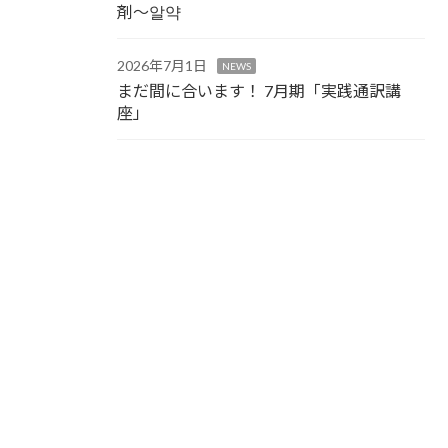
剤～알약
2026年7月1日
NEWS
まだ間に合います！ 7月期「実践通訳講
座」