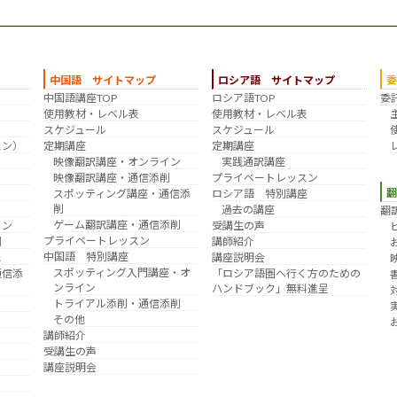
中国語 サイトマップ
ロシア語 サイトマップ
中国語講座TOP
ロシア語TOP
委
？
使用教材・レベル表
使用教材・レベル表
スケジュール
スケジュール
スン）
定期講座
定期講座
映像翻訳講座・オンライン
実践通訳講座
映像翻訳講座・通信添削
プライベートレッスン
スポッティング講座・通信添
ロシア語 特別講座
削
過去の講座
翻
ゲーム翻訳講座・通信添削
イン
受講生の声
プライベートレッスン
削
講師紹介
中国語 特別講座
え
講座説明会
スポッティング入門講座・オ
通信添
「ロシア語圏へ行く方のための
ンライン
ハンドブック」無料進呈
トライアル添削・通信添削
その他
講師紹介
受講生の声
講座説明会