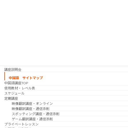
シゴトの韓国語 コース
時事韓国語
実践通訳講座
映像翻訳講座・オンライン
映像翻訳講座・通信添削
映像翻訳講座・吹き替え
日韓ゲーム翻訳講座・通信添削
スケジュール
プライベートレッスン
韓国語 特別講座
過去の講座
講師紹介
受講生の声
講座説明会
中国語 サイトマップ
中国語講座TOP
使用教材・レベル表
スケジュール
定期講座
映像翻訳講座・オンライン
映像翻訳講座・通信添削
スポッティング講座・通信添削
ゲーム翻訳講座・通信添削
プライベートレッスン