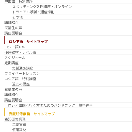
中国語 特別講座
スポッティング入門講座・オンライン
トライアル添削・通信添削
その他
講師紹介
受講生の声
講座説明会
ロシア語 サイトマップ
ロシア語TOP
使用教材・レベル表
スケジュール
定期講座
実践通訳講座
プライベートレッスン
ロシア語 特別講座
過去の講座
受講生の声
講師紹介
講座説明会
「ロシア語圏へ行く方のためのハンドブック」無料進呈
委託研修業務 サイトマップ
委託研修業務
主要実績
使用教材