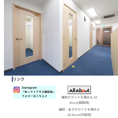
リンク
幡野がガイドを務める All
About[韓国語]
講師・金子がガイドを務める
All About[中国語]