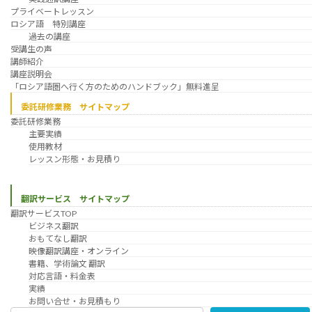
プライベートレッスン
ロシア語 特別講座
過去の講座
受講生の声
講師紹介
講座説明会
「ロシア語圏へ行く方のためのハンドブック」無料進呈
委託研修業務 サイトマップ
委託研修業務
主要実績
使用教材
レッスン形態・お見積り
翻訳サービス サイトマップ
翻訳サービスTOP
ビジネス翻訳
おもてなし翻訳
映像翻訳講座・オンライン
書籍、学術論文 翻訳
対応言語・料金表
実績
お問い合せ・お見積もり