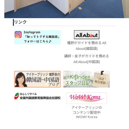
リンク
幡野がガイドを務める All
About[韓国語]
講師・金子がガイドを務める
All About[中国語]
アイケーブリッジの
コンテンツ配信中
WOW! Korea