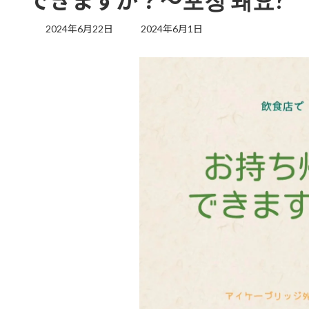
できますか？～포장 돼요?
最
2024年6月22日
2024年6月1日
終
更
新
日
時
: