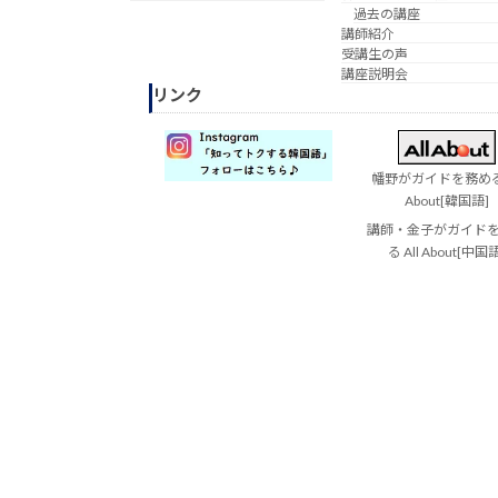
過去の講座
講師紹介
受講生の声
講座説明会
リンク
幡野がガイドを務める 
About[韓国語]
講師・金子がガイド
る All About[中国