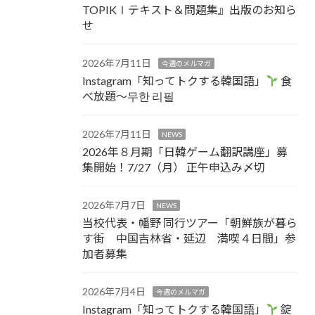
TOPIKⅠテキスト＆問題集』出版のお知ら
せ
2026年7月11日
今週のメルマガ
Instagram「知ってトクする韓国語」
食
べ放題～무한 리필
2026年7月11日
NEWS
2026年８月期「日韓ゲーム翻訳講座」募
集開始！7/27（月） 正午申込み〆切
2026年7月7日
NEWS
当校代表・幡野 同行ツアー「朝鮮族が暮ら
す街 中国吉林省・延辺 満喫４日間」参
加者募集
2026年7月4日
今週のメルマガ
Instagram「知ってトクする韓国語」
錠