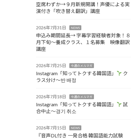
空席わずか→９月新規開講！声優による実
演付き「吹き替え翻訳」講座
2026年7月31日
NEWS
申込み期間延長→ 字幕学習経験者対象！８
月下旬～養成クラス、１名募集 映像翻訳
講座
2026年7月25日
今週のメルマガ
Instagram「知ってトクする韓国語」
ク
ラス分け～반 배정
2026年7月18日
今週のメルマガ
Instagram「知ってトクする韓国語」
試
合中止～경기 취소
2026年7月15日
NEWS
『音声DL付き 一発合格 韓国語能力試験