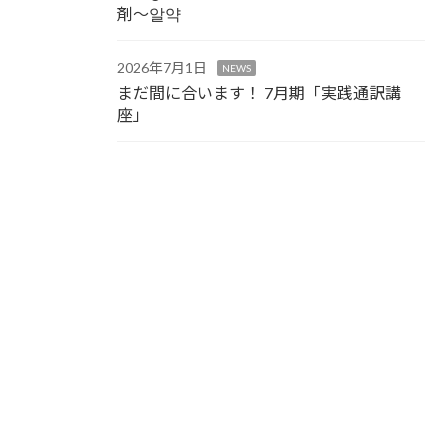
剤～알약
2026年7月1日
NEWS
まだ間に合います！ 7月期「実践通訳講
座」