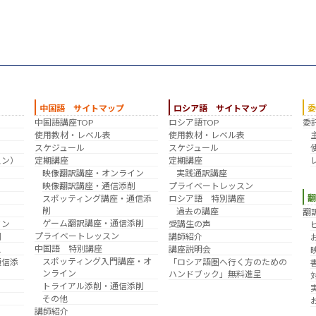
中国語 サイトマップ
ロシア語 サイトマップ
中国語講座TOP
ロシア語TOP
委
？
使用教材・レベル表
使用教材・レベル表
スケジュール
スケジュール
スン）
定期講座
定期講座
映像翻訳講座・オンライン
実践通訳講座
映像翻訳講座・通信添削
プライベートレッスン
スポッティング講座・通信添
ロシア語 特別講座
削
過去の講座
翻
ゲーム翻訳講座・通信添削
イン
受講生の声
プライベートレッスン
削
講師紹介
中国語 特別講座
え
講座説明会
スポッティング入門講座・オ
通信添
「ロシア語圏へ行く方のための
ンライン
ハンドブック」無料進呈
トライアル添削・通信添削
その他
講師紹介