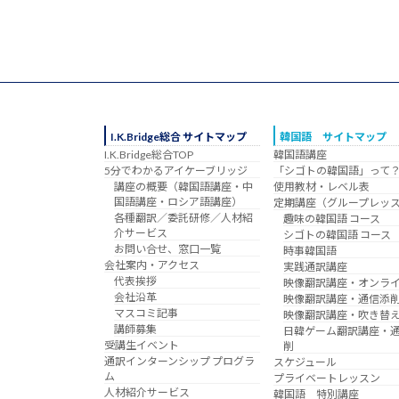
I.K.Bridge総合 サイトマップ
韓国語 サイトマップ
I.K.Bridge総合TOP
韓国語講座
5分でわかるアイケーブリッジ
「シゴトの韓国語」って
講座の概要（韓国語講座・中
使用教材・レベル表
国語講座・ロシア語講座）
定期講座（グループレッ
各種翻訳／委託研修／人材紹
趣味の韓国語 コース
介サービス
シゴトの韓国語 コース
お問い合せ、窓口一覧
時事韓国語
会社案内・アクセス
実践通訳講座
代表挨拶
映像翻訳講座・オンラ
会社沿革
映像翻訳講座・通信添
マスコミ記事
映像翻訳講座・吹き替
講師募集
日韓ゲーム翻訳講座・
受講生イベント
削
通訳インターンシップ プログラ
スケジュール
ム
プライベートレッスン
人材紹介サービス
韓国語 特別講座