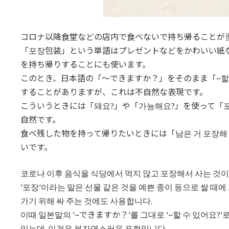
コロナ以降食堂などの店内で食べないで持ち帰ることが
「포장包装」という単語はプレゼントなどをかわいい紙
を持ち帰りすることにも使います。
このとき、日本語の「～できますか？」をそのまま「~할 수
することがありますが、これは不自然な表現です。
こういうときには「돼요?」や「가능해요?」を使って「포장
自然です。
食べ残した物を持って帰りたいときには「남은 거 포장해 
いです。
코로나 이후 음식을 식당에서 먹지 않고 포장해서 사는 것이
'포장'이라는 말은 선물 같은 것을 예쁜 종이 등으로 쌀 때에
가기 위해 싸 주는 것에도 사용합니다.
이때 일본말의 '~できますか？'를 그대로 '~할 수 있어요?'
있는데, 이것은 부자연스러운 표현입니다.