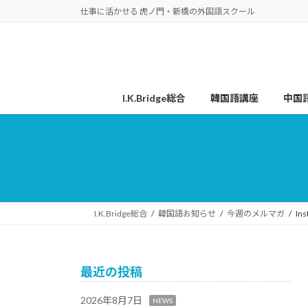
コ
ナ
仕事に活かせる 虎ノ門・新橋の外国語スクール
ン
ビ
テ
ゲ
ン
ー
ツ
シ
へ
ョ
I.K.Bridge総合
韓国語講座
中国
ス
ン
キ
に
ッ
移
プ
動
I.K.Bridge総合
韓国語お知らせ
今週のメルマガ
I
最近の投稿
2026年8月7日
NEWS