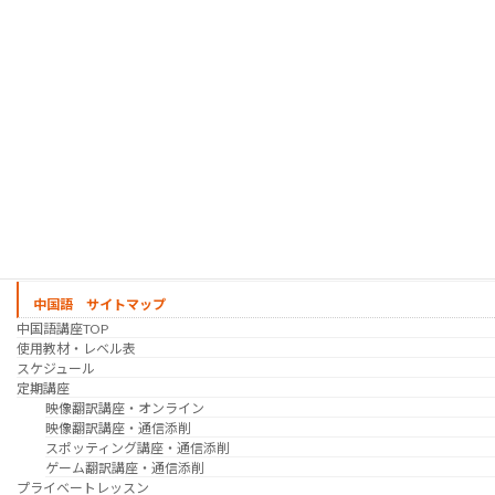
シゴトの韓国語 コース
時事韓国語
実践通訳講座
映像翻訳講座・オンライン
映像翻訳講座・通信添削
映像翻訳講座・吹き替え
日韓ゲーム翻訳講座・通信添削
スケジュール
プライベートレッスン
韓国語 特別講座
過去の講座
講師紹介
受講生の声
講座説明会
中国語 サイトマップ
中国語講座TOP
使用教材・レベル表
スケジュール
定期講座
映像翻訳講座・オンライン
映像翻訳講座・通信添削
スポッティング講座・通信添削
ゲーム翻訳講座・通信添削
プライベートレッスン