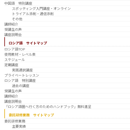
中国語 特別講座
スポッティング入門講座・オンライン
トライアル添削・通信添削
その他
講師紹介
受講生の声
講座説明会
ロシア語 サイトマップ
ロシア語TOP
使用教材・レベル表
スケジュール
定期講座
実践通訳講座
プライベートレッスン
ロシア語 特別講座
過去の講座
受講生の声
講師紹介
講座説明会
「ロシア語圏へ行く方のためのハンドブック」無料進呈
委託研修業務 サイトマップ
委託研修業務
主要実績