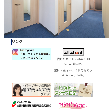
リンク
幡野がガイドを務める All
About[韓国語]
講師・金子がガイドを務める
All About[中国語]