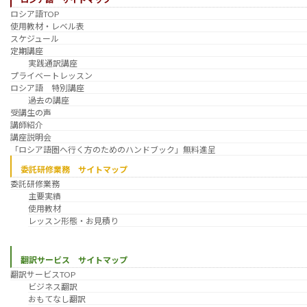
ロシア語TOP
使用教材・レベル表
スケジュール
定期講座
実践通訳講座
プライベートレッスン
ロシア語 特別講座
過去の講座
受講生の声
講師紹介
講座説明会
「ロシア語圏へ行く方のためのハンドブック」無料進呈
委託研修業務 サイトマップ
委託研修業務
主要実績
使用教材
レッスン形態・お見積り
翻訳サービス サイトマップ
翻訳サービスTOP
ビジネス翻訳
おもてなし翻訳