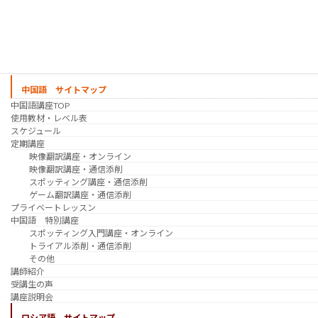
プライベートレッスン
韓国語 特別講座
過去の講座
講師紹介
受講生の声
講座説明会
中国語 サイトマップ
中国語講座TOP
使用教材・レベル表
スケジュール
定期講座
映像翻訳講座・オンライン
映像翻訳講座・通信添削
スポッティング講座・通信添削
ゲーム翻訳講座・通信添削
プライベートレッスン
中国語 特別講座
スポッティング入門講座・オンライン
トライアル添削・通信添削
その他
講師紹介
受講生の声
講座説明会
ロシア語 サイトマップ