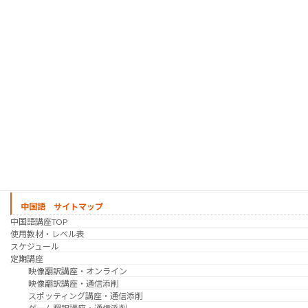
定期講座（グループレッスン）
趣味の韓国語 コース
シゴトの韓国語 コース
時事韓国語
実践通訳講座
映像翻訳講座・オンライン
映像翻訳講座・通信添削
映像翻訳講座・吹き替え
日韓ゲーム翻訳講座・通信添削
スケジュール
プライベートレッスン
韓国語 特別講座
過去の講座
講師紹介
受講生の声
講座説明会
中国語 サイトマップ
中国語講座TOP
使用教材・レベル表
スケジュール
定期講座
映像翻訳講座・オンライン
映像翻訳講座・通信添削
スポッティング講座・通信添削