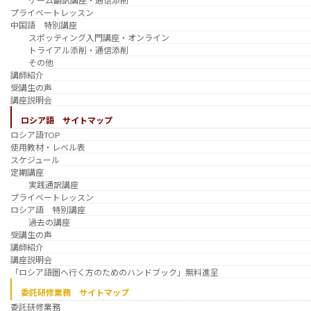
ゲーム翻訳講座・通信添削
プライベートレッスン
中国語 特別講座
スポッティング入門講座・オンライン
トライアル添削・通信添削
その他
講師紹介
受講生の声
講座説明会
ロシア語 サイトマップ
ロシア語TOP
使用教材・レベル表
スケジュール
定期講座
実践通訳講座
プライベートレッスン
ロシア語 特別講座
過去の講座
受講生の声
講師紹介
講座説明会
「ロシア語圏へ行く方のためのハンドブック」無料進呈
委託研修業務 サイトマップ
委託研修業務