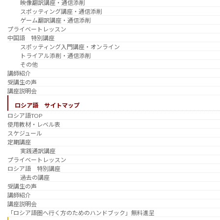
映像翻訳講座・通信添削
スポッティング講座・通信添削
ゲーム翻訳講座・通信添削
プライベートレッスン
中国語 特別講座
スポッティング入門講座・オンライン
トライアル添削・通信添削
その他
講師紹介
受講生の声
講座説明会
ロシア語 サイトマップ
ロシア語TOP
使用教材・レベル表
スケジュール
定期講座
実践通訳講座
プライベートレッスン
ロシア語 特別講座
過去の講座
受講生の声
講師紹介
講座説明会
「ロシア語圏へ行く方のためのハンドブック」無料進呈