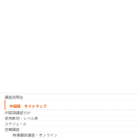
「シゴトの韓国語」って？
使用教材・レベル表
定期講座（グループレッスン）
趣味の韓国語 コース
シゴトの韓国語 コース
時事韓国語
実践通訳講座
映像翻訳講座・オンライン
映像翻訳講座・通信添削
映像翻訳講座・吹き替え
日韓ゲーム翻訳講座・通信添削
スケジュール
プライベートレッスン
韓国語 特別講座
過去の講座
講師紹介
受講生の声
講座説明会
中国語 サイトマップ
中国語講座TOP
使用教材・レベル表
スケジュール
定期講座
映像翻訳講座・オンライン