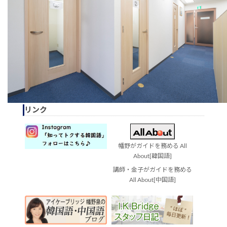
リンク
幡野がガイドを務める All
About[韓国語]
講師・金子がガイドを務める
All About[中国語]