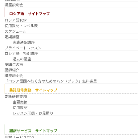
講座説明会
ロシア語 サイトマップ
ロシア語TOP
使用教材・レベル表
スケジュール
定期講座
実践通訳講座
プライベートレッスン
ロシア語 特別講座
過去の講座
受講生の声
講師紹介
講座説明会
「ロシア語圏へ行く方のためのハンドブック」無料進呈
委託研修業務 サイトマップ
委託研修業務
主要実績
使用教材
レッスン形態・お見積り
翻訳サービス サイトマップ
翻訳サービスTOP