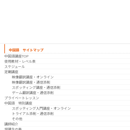
日韓ゲーム翻訳講座・通信添削
スケジュール
プライベートレッスン
韓国語 特別講座
過去の講座
講師紹介
受講生の声
講座説明会
中国語 サイトマップ
中国語講座TOP
使用教材・レベル表
スケジュール
定期講座
映像翻訳講座・オンライン
映像翻訳講座・通信添削
スポッティング講座・通信添削
ゲーム翻訳講座・通信添削
プライベートレッスン
中国語 特別講座
スポッティング入門講座・オンライン
トライアル添削・通信添削
その他
講師紹介
受講生の声